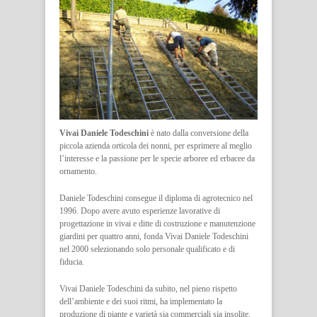
Vivai Daniele Todeschini
è nato dalla conversione della
piccola azienda orticola dei nonni, per esprimere al meglio
l’interesse e la passione per le specie arboree ed erbacee da
ornamento.
Daniele Todeschini consegue il diploma di agrotecnico nel
1996. Dopo avere avuto esperienze lavorative di
progettazione in vivai e ditte di costruzione e manutenzione
giardini per quattro anni, fonda Vivai Daniele Todeschini
nel 2000 selezionando solo personale qualificato e di
fiducia.
Vivai Daniele Todeschini da subito, nel pieno rispetto
dell’ambiente e dei suoi ritmi, ha implementato la
produzione di piante e varietà sia commerciali sia insolite,