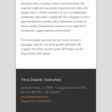
puntando tutto su qualità, serietà e professionalità. Ha
acquisito negli anni una grande esperienza nel settore dei
tappeti erbosi a livello varietale e di cura con trattamenti
fertilizzanti, diserbanti e funghicidi. Ha sviluppato ricerca e
approfondimento continui nella coltivazione in vivaio di
nuove varietà, frequentando numerosi corsi regionali di
formazione e aggiornamento professionali.
Non solo grande passione per aree verdi, essenze e
paesaggio naturale, ma anche grande attenzione alle
esigenze del cliente sia nel rispetto del budget sia alla
disposizione delle piante.
Vivai Daniele Todeschini
Strada del Porto, 2 - 10090 - Castiglione Torinese (TO)
Tel. 011 9607704 / 338 3284219
info@todeschinivivai.it
Partita IVA 07294700013